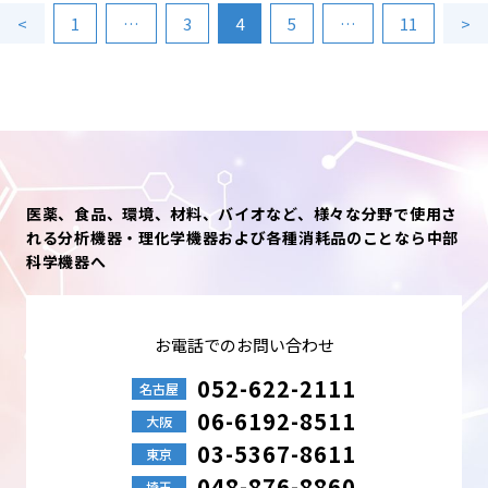
<
1
…
3
4
5
…
11
>
医薬、食品、環境、材料、バイオなど、様々な分野で使用さ
れる分析機器・理化学機器および各種消耗品のことなら中部
科学機器へ
お電話でのお問い合わせ
052-622-2111
名古屋
06-6192-8511
大阪
03-5367-8611
東京
048-876-8860
埼玉