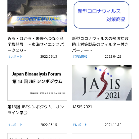
みる・はかる・未来へつなぐ科
新型コロナウィルスの飛沫拡散
学機器展 ～東海サイエンスパ
防止対策製品のフィルター付き
ーク２０…
パーテー…
#レポート
2022.06.13
#製品情報
2022.04.28
第13回 JBFシンポジウム オン
JASIS 2021
ライン学会
#レポート
2022.03.15
#レポート
2021.11.19