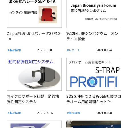
Zaiput社液-液セパレータSEP10-
第12回 JBFシンポジウム オン
1A
ライン学会
#製品情報
2021.03.31
#レポート
2021.03.24
マイクロサポート社製 動的粘
SDSを使用できるProtifi社製プロ
弾性測定システム
テオーム用前処理キット”…
#製品情報
2021.03.16
#製品情報
2021.03.08