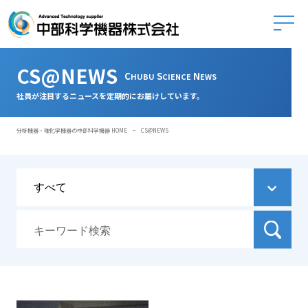
中部科学
CS@NEWS
C
S
N
HUBU
CIENCE
EWS
社員が注目するニュースを定期的にお届けしています。
-
分析機器・理化学機器の中部科学機器 HOME
CS@NEWS