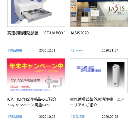
高速樹脂埋込装置 ”CT-UV BOX”
JASIS2020
#製品情報
2020.12.01
#レポート
2020.11.17
ICP、ICP/MS消耗品のご紹介
空気循環式紫外線清浄機 エア
～キャンペーン実施中～
ーリアのご紹介
#製品情報
2020.10.08
#製品情報
2020.09.25