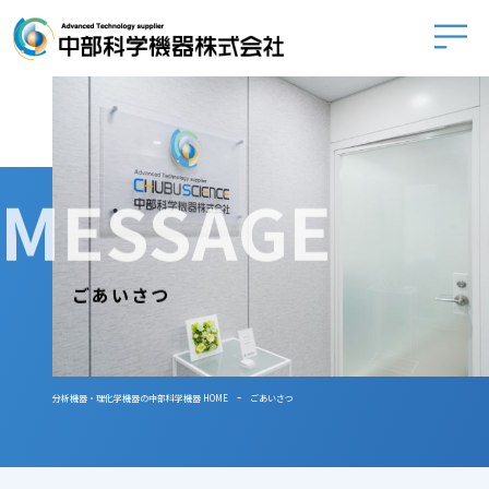
中部科学
MESSAGE
ごあいさつ
-
分析機器・理化学機器の中部科学機器 HOME
ごあいさつ