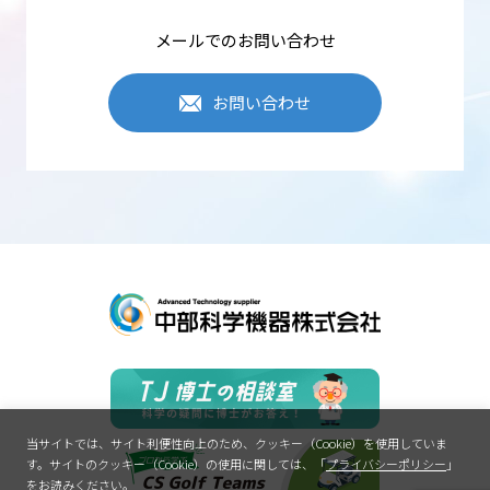
中部科学機器は、個人情報への不正アクセス・紛失・破損・改ざん・
漏えいなどを防止するため、セキュリティシステムの維持・管理体制
メールでのお問い合わせ
の整備・従業員教育の徹底などの必要な措置を行い個人情報の管理を
行います。
お問い合わせ
個人情報の第三者提供
中部科学機器は、個人情報を適切に管理し、次のいずれかに該当する
場合を除き、個人データを第三者に開示しません。
●法令に基づく場合
●本人の同意が困難で、人の生命、身体、財産の保護に必要な場合
●事業承継、共同利用など
Cookieの使用について
Cookieとは、訪問したWebサイトの訪問履歴などの情報を一時的に記
憶させる機能です。中部科学機器は、Webサイトのアクセス性・利便
性を向上させる目的で、Cookieを使用し閲覧状況などの情報を収集す
る場合がありますが、利用者個人を特定・追跡するものではありませ
ん。
SSL（暗号化通信）の利用について
当サイトでは、サイト利便性向上のため、クッキー（Cookie）を使用していま
SSLとは、インターネット上でデータを暗号化して送受信する仕組み
す。
サイトのクッキー（Cookie）の使用に関しては、「
プライバシーポリシー
」
です。本サイトでは、SSLを使用し、個人情報の安全確保に努めてい
をお読みください。