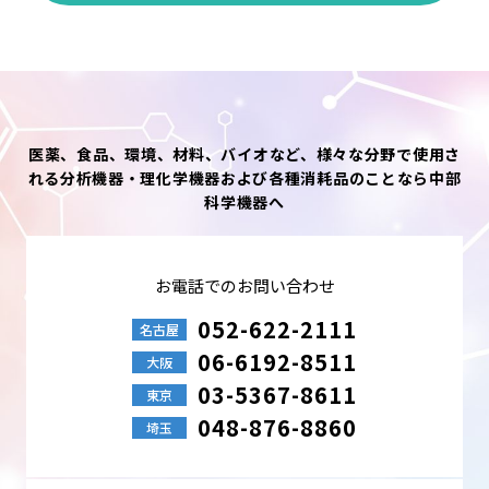
る行為、または侵害する恐れのある行為。なお、当サイト上の個人情
報を利用する行為を含みます。
●公序良俗に反する行為、またはその恐れのある行為。
●他人の電子メールアドレスもしくはその他の個人情報を登録、送信
する行為、または他人に成りすます行為。
●中部科学機器の名誉または信用を毀損する行為。
●コンピューターウィルス等の有害なプログラムを使用もしくは提供
医薬、食品、環境、材料、バイオなど、様々な分野で使用さ
し、またはその恐れのある行為。
れる分析機器・理化学機器および各種消耗品のことなら中部
●法令、条例に違反する行為、または違反する恐れのある行為。
科学機器へ
●その他、中部科学機器が随時不適切と判断した行為。
個人情報の利用目的について
中部科学機器では、あらかじめご本人の同意を得た場合、および法令
お電話でのお問い合わせ
により例外とされる場合を除き、下記目的の範囲内でのみ個人情報を
取得し取り扱います。
052-622-2111
名古屋
●業務、取引を遂行するために必要な場合
06-6192-8511
大阪
●中部科学機器が取り扱う商品、サービス等のご案内
03-5367-8611
●ご依頼事項の対応、または業務上のご連絡
東京
●採用選考での使用
048-876-8860
埼玉
●その他、事前にご同意を頂いた目的事項
個人情報の安全管理