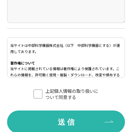
当サイトは中部科学機器株式会社（以下 中部科学機器とする）が運
用しております。
著作権について
当サイトに掲載されている情報は著作権により保護されています。こ
れらの情報を、許可無く使用・複製・ダウンロ－ド、改変や頒布する
ことはできません。
上記個人情報の取り扱いに
リンクについて
ついて同意する
当サイトへのリンクをご希望の方は、
問い合わせ窓口
までご連絡下さ
い。
禁止事項について
当サイト上をご利用されるにあたり、次の行為を禁止します。
●第三者または中部科学機器の財産もしくはプライバシー等を侵害す