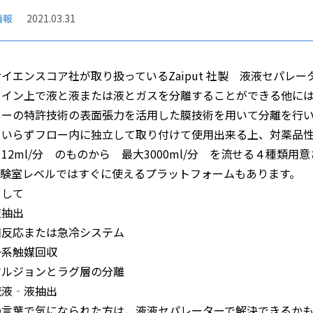
情報
2021.03.31
イエンスコア社が取り扱っているZaiput 社製 液液セパレ
ライン上で液と液または液とガスを分離することができる他に
カーの特許技術の表面張力を活用した膜技術を用いて分離を行
もいらずフロー内に独立して取り付けて使用出来る上、対薬品
12ml/分 のものから 最大3000ml/分 を流せる４種類
実験室レベルではすぐに使えるプラットフォームもあります。
として
液抽出
相反応または急冷システム
一系触媒回収
マルジョンとラグ層の分離
流液‐液抽出
の言葉で気になられた方は、液液セパレーターで解決できるか