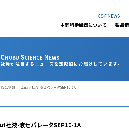
中部科学機器株式会社
CS@NEWS
中部科学機器について
製品情
C
S
N
HUBU
CIENCE
EWS
社員が注目するニュースを定期的にお届けしています。
製品情報
-
Zaiput社液-液セパレータSEP10-1A
put社液-液セパレータSEP10-1A