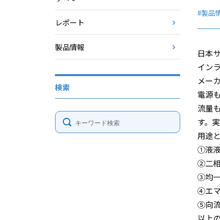
#製品
レポート
製品情報
日本サ
イン
メー
検索
電源
流量も
す。
用途
①液
②二
③均
④エ
⑤向
以上