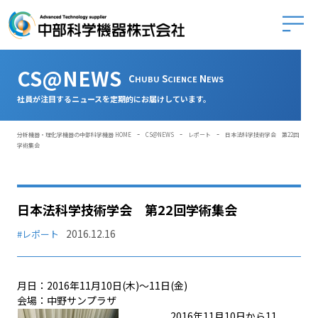
中部科学
CS@NEWS
C
S
N
HUBU
CIENCE
EWS
社員が注目するニュースを定期的にお届けしています。
-
-
-
分析機器・理化学機器の中部科学機器 HOME
CS@NEWS
レポート
日本法科学技術学会 第22回
学術集会
日本法科学技術学会 第22回学術集会
2016.12.16
#レポート
月日：2016年11月10日(木)～11日(金)
会場：中野サンプラザ
2016年11月10日から11