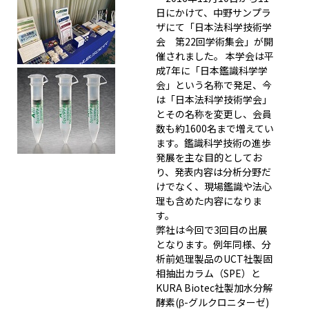
日にかけて、中野サンプラ
ザにて「日本法科学技術学
会 第22回学術集会」が開
催されました。 本学会は平
成7年に「日本鑑識科学学
会」という名称で発足、今
は「日本法科学技術学会」
とその名称を変更し、会員
数も約1600名まで増えてい
ます。鑑識科学技術の進歩
発展を主な目的としてお
り、発表内容は分析分野だ
けでなく、現場鑑識や法心
理も含めた内容になりま
す。
弊社は今回で3回目の出展
となります。例年同様、分
析前処理製品のUCT社製固
相抽出カラム（SPE）と
KURA Biotec社製加水分解
酵素(β-グルクロニターゼ)