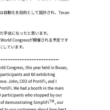
は自動化を目的として設計され、Tecan
功した学会になったと思います。
orld Congressが開催される予定です
にしています。
***********************************
ld Congress, this year held in Busan,
participants and 60 exhibiting
nce. John, CEO of ProtiFi, and I
rotiFi. We had a booth in the main
0 participants who stopped by our
TM
e of demonstrating SimpliFi
, our
lked to our customers about how best