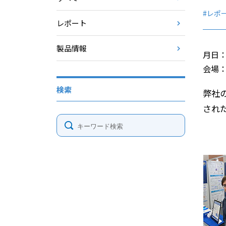
#レポ
レポート
製品情報
月日：
会場：B
検索
弊社
され