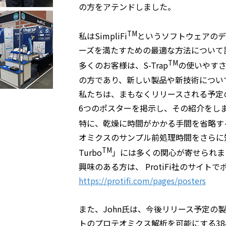
の方をアテンドしました。
TM
私はSimpliFi
というソフトウェアのデ
ーズを満たすための最適な方法について
TM
多くのお客様は、S-Trap
の使いやす
の方であり、新しい製品や新技術につい
私たちは、まもなくリリースされる予定
6つのポスターを掲示し、その紹介をし
特に、乾燥に時間がかかる手間を省略するこ
オミクスのサンプル前処理時間をさらに短
TM
Turbo
」には多くの関心が寄せられま
興味のある方は、 ProtiFi社のサイ
https://protifi.com/pages/posters
また、John氏は、今後リリース予定の
トのプロテオミクス解析を可能にする384