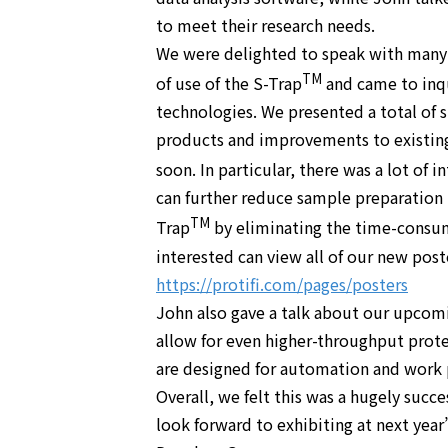
to meet their research needs.
We were delighted to speak with many
TM
of use of the S-Trap
and came to inq
technologies. We presented a total of 
products and improvements to existing
soon. In particular, there was a lot of 
can further reduce sample preparation
TM
Trap
by eliminating the time-consu
interested can view all of our new post
https://protifi.com/pages/posters
John also gave a talk about our upcomi
allow for even higher-throughput prote
are designed for automation and work 
Overall, we felt this was a hugely succe
look forward to exhibiting at next yea