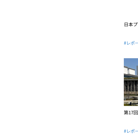
日本プ
#レポ
第17
#レポ