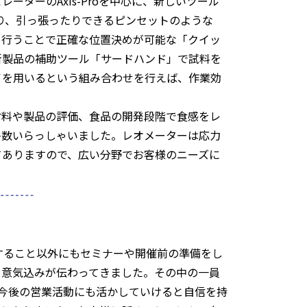
ーターのAxis-Proを中心に、新しいツール
だり、引っ張ったりできるピンセットのような
を行うことで正確な位置決めが可能な「クイッ
新製品の補助ツール「サードハンド」で試料を
イを用いるという組み合わせを行えば、作業効
。
材料や製品の評価、食品の開発段階で食感をレ
多数いらっしゃいました。レオメーターは応力
てありますので、広い分野でお客様のニーズに
すること以外にもセミナーや開催前の準備をし
る意気込みが伝わってきました。その中の一員
今後の営業活動にも活かしていけると自信を持