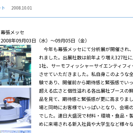
ート
2008.10.01
：幕張メッセ
2008年09月03日（水）～09月05日（金）
今年も幕張メッセにて分析展が開催され、
れました。出展社数は前年より増え327社
1社、サーモフィッシャーサイエンティフィッ
させていただきました。私自身このような
験であり、開催前から期待感と緊張感でい
超える広さと個性溢れる各出展社ブースの
品を見て、期待感と緊張感が更に高まりま
場と同時にお客様でいっぱいとなり、会場
でした。連日大盛況で材料・環境・食品・
めに来場される新入社員や大学生など様々