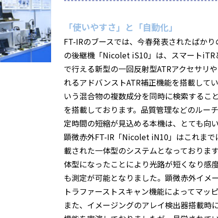
「使いやすさ」と「自動化」
FT-IRのブースでは、今春発表されたばかりの
の後継機「Nicolet iS10」は、スマー
で行える新型の一回反射型ATRアクセサリ
れるアドバンストATR補正機能を搭載していま
いう混合物の複数成分を同時に検索するこ
を搭載しております。品質管理などのルー
定時間の短縮が見込める本機は、とても向
顕微赤外FT-IR「Nicolet iN10」は
載された一体型のシステムとなっておりま
体型になったことにより光路が短くなり感度
も測定が可能となりました。顕微赤外イメージング
トラファーストスキャン機能によってマッピ
また、イメージングのアレイ検出器搭載時に