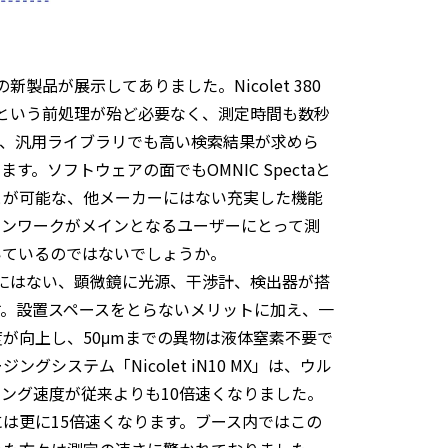
新製品が展示してありました。Nicolet 380
トiTRという前処理が殆ど必要なく、測定時間も数秒
や、汎用ライブラリでも高い検索結果が求めら
す。ソフトウェアの面でもOMNIC Spectaと
とが可能な、他メーカーにはない充実した機能
チンワークがメインとなるユーザーにとって測
いているのではないでしょうか。
これまでにはない、顕微鏡に光源、干渉計、検出器が搭
す。設置スペースをとらないメリットに加え、一
が向上し、50μmまでの異物は液体窒素不要で
システム「Nicolet iN10 MX」は、ウル
ング速度が従来よりも10倍速くなりました。
は更に15倍速くなります。ブース内ではこの