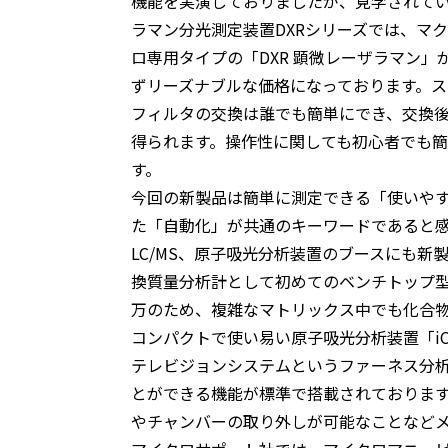
機能を実演しておりましたが、見学されて
ラマン分光測定装置DXRシリーズでは、マクロ
ロ専用タイプの「DXR 顕微レーザラマン
ずリーズナブルな価格になっております。ス
フィルタの交換は誰でも簡単にでき、交換
得られます。操作性に関しても初心者でも
す。
今回の新製品は簡単に測定できる「使いや
た「自動化」が共通のキーワードであると
LC/MS、原子吸光分析装置のブースにも
換質量分析計として初めてのベンチトップ型LC/
万のため、複雑なマトリックス中でも化合
コンパクトで使い易い原子吸光分析装置「iC
テレビジョンシステムというファーネス分
とができる機能が標準で搭載されておりま
やチャンバーの取り外しが可能なことなど