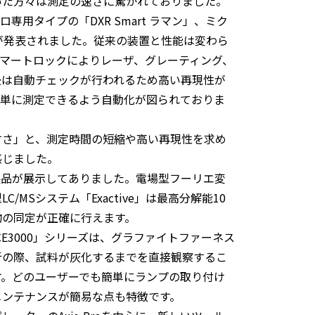
いた方々は測定の速さに驚かれておりました。
専用タイプの「DXR Smart ラマン」、ミク
」が発表されました。従来の装置と性能は変わら
マートロックによりレーザ、グレーティング、
後は自動チェックが行われるため高い再現性が
簡単に測定できるよう自動化が図られておりま
すさ」と、測定時間の短縮や高い再現性を求め
感じました。
新製品が展示してありました。電場型フーリエ変
MSシステム「Exactive」は最高分解能10
物の同定が正確に行えます。
E3000」シリーズは、グラファイトファーネス
析の際、試料が灰化するまでを直接観察するこ
す。どのユーザーでも簡単にランプの取り付け
メンテナンスが簡易な点も特徴です。