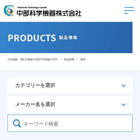
中部科学
PRODUCTS
製品情報
-
-
分析機器・理化学機器の中部科学機器 HOME
製品情報
製薬