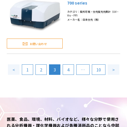
700 series
カテゴリ：紫外可視・分光蛍光光度計（UV・
Vis・FP）
メーカー名：日本分光（株）
お問い合わせ
<
1
2
3
4
…
10
>
医薬、食品、環境、材料、バイオなど、様々な分野で使用さ
れる分析機器・理化学機器および各種消耗品のことなら中部