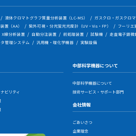
液体クロマトグラフ質量分析装置（LC-MS）
ガスクロ・ガスクロマ
装置（AA）
紫外可視・分光蛍光光度計（UV・Vis・FP）
フーリエ
X線分析装置
自動分注装置
前処理装置
試験機
走査電子顕微
ータ管理システム
汎用機・理化学機器
実験設備
中部科学機器について
中部科学機器について
ィナビリティ
技術サービス・サポート部門
報
会社情報
報
ごあいさつ
企業理念