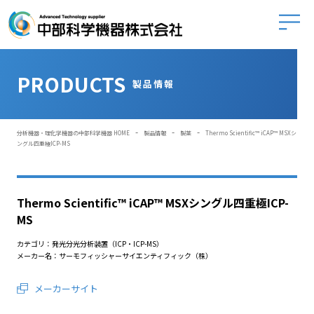
中部科学
PRODUCTS
製品情報
-
-
-
分析機器・理化学機器の中部科学機器 HOME
製品情報
製薬
Thermo Scientific™ iCAP™ MSXシ
ングル四重極ICP-MS
Thermo Scientific™ iCAP™ MSXシングル四重極ICP-
MS
カテゴリ：発光分光分析装置（ICP・ICP-MS）
メーカー名：サーモフィッシャーサイエンティフィック（株）
メーカーサイト