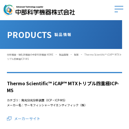
中部科学
PRODUCTS
製品情報
-
-
-
分析機器・理化学機器の中部科学機器 HOME
製品情報
製薬
Thermo Scientific™ iCAP™ MTXト
リプル四重極ICP-MS
Thermo Scientific™ iCAP™ MTXトリプル四重極ICP-
MS
カテゴリ：発光分光分析装置（ICP・ICP-MS）
メーカー名：サーモフィッシャーサイエンティフィック（株）
メーカーサイト