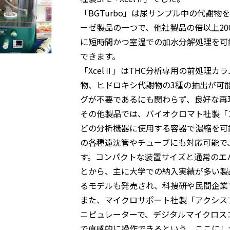
「BGTurbo」は尿サンプル中の代謝物
ーゼ製品の一つで、他社製品の倍以上200,0
に短時間かつ室温での加水分解処理を可
できます。
「XcelⅡ」はTHC分析専用の前処理カラム
物、ヒドロキシ代謝物の3種の抽出が可
グが不要であるにも関わらず、良好な再
その他製品では、バイオクロマト社製「コ
どの分析機器に使用する容器で濃縮を可能
の各種遠沈管やチューブにも対応可能で
す。コンパクトな装置サイズと通常のエ
とから、主に大学での納入実績が多い製
るモデルも発売され、科捜研や民間企業
また、マイクロサポート社製「アクシス
ニピュレーターで、デジタルマイクロス
で直感的に操作できるという、ここにしか