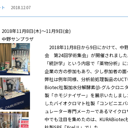
ート
2018.12.07
2018年11月8日(木)～11月9日(金)
 中野サンプラザ
2018年11月8日から9日にかけて、
会 第24回学術集会」が開催されまし
「統計学」という内容で「薬物分析」に
企業の方の参加もあり、少し参加者の面
弊社は例年同様、分析前処理製品のUCT社
Biotec社製加水分解酵素(β-グルクロ
製「ホモジナイザー」を展示いたしまし
したバイオクロマト社製「コンビニエバ
ュレーター専門メーカーであるマイクロ
中でも注目を集めたのは、KURABiotec
社製SPE「XcelⅡ」でした。