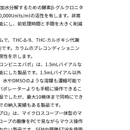
を加水分解するための酵素β-グルクロニタ
00Units/mlの活性を有します。非常
能にし、前処理時間と手間を大きく削減
で、THC-Δ-9、THC-カルボキシ代謝
能です。カラムのプレコンディショニン
現性を示します。
ンビニエバポ」は、1.5mLバイアルな
にした製品です。1.5mLバイアル以外
、水やDMSOのような溶媒も濃縮可能で
バポレーターよりも手軽に操作できるこ
品でしたが、最大10検体まで同時にでき
での納入実績もある製品です。
プロ」は、マイクロスコープ一体型のマ
コープの画像をPCで見ながらマウス操作
ない製品です。SEMや顕微FTIRを使用