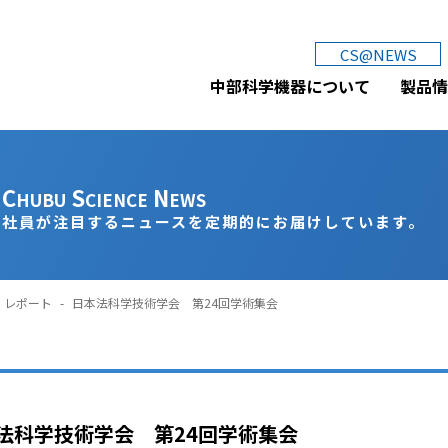
中部科学機器株式会社
CS@NEWS
中部科学機器について
製品情
C
S
N
HUBU
CIENCE
EWS
社員が注目するニュースを定期的にお届けしています。
レポート
-
日本法科学技術学会 第24回学術集会
法科学技術学会 第24回学術集会