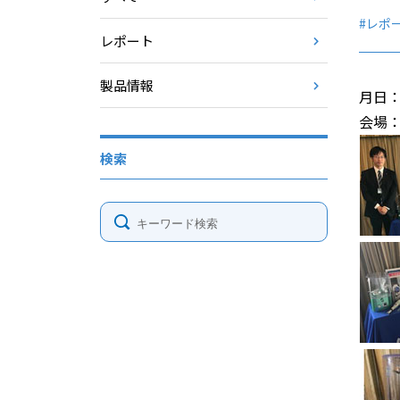
#レポ
レポート
製品情報
月日： 
会場：
検索