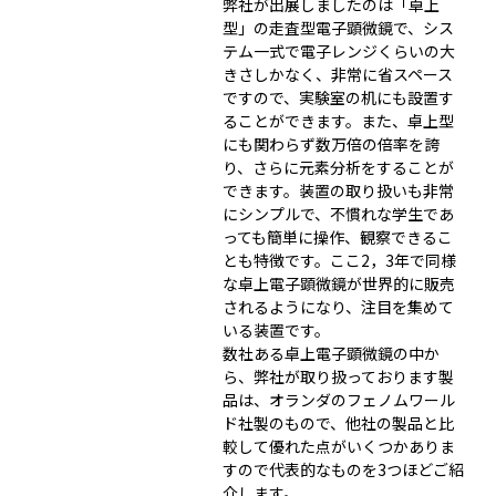
弊社が出展しましたのは「卓上
型」の走査型電子顕微鏡で、シス
テム一式で電子レンジくらいの大
きさしかなく、非常に省スペース
ですので、実験室の机にも設置す
ることができます。また、卓上型
にも関わらず数万倍の倍率を誇
り、さらに元素分析をすることが
できます。装置の取り扱いも非常
にシンプルで、不慣れな学生であ
っても簡単に操作、観察できるこ
とも特徴です。ここ2，3年で同様
な卓上電子顕微鏡が世界的に販売
されるようになり、注目を集めて
いる装置です。
数社ある卓上電子顕微鏡の中か
ら、弊社が取り扱っております製
品は、オランダのフェノムワール
ド社製のもので、他社の製品と比
較して優れた点がいくつかありま
すので代表的なものを3つほどご紹
介します。