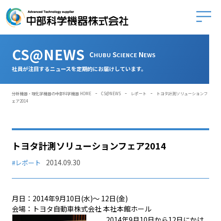
中部科学
CS@NEWS
C
S
N
HUBU
CIENCE
EWS
社員が注目するニュースを定期的にお届けしています。
-
-
-
分析機器・理化学機器の中部科学機器 HOME
CS@NEWS
レポート
トヨタ計測ソリューションフ
ェア2014
トヨタ計測ソリューションフェア2014
2014.09.30
#レポート
月日：2014年9月10日(水)～ 12日(金)
会場：トヨタ自動車株式会社 本社本館ホール
2014年9月10日から12日にかけ