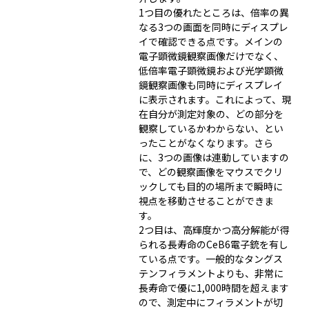
1つ目の優れたところは、倍率の異
なる3つの画面を同時にディスプレ
イで確認できる点です。メインの
電子顕微鏡観察画像だけでなく、
低倍率電子顕微鏡および光学顕微
鏡観察画像も同時にディスプレイ
に表示されます。これによって、現
在自分が測定対象の、どの部分を
観察しているかわからない、とい
ったことがなくなります。さら
に、3つの画像は連動していますの
で、どの観察画像をマウスでクリ
ックしても目的の場所まで瞬時に
視点を移動させることができま
す。
2つ目は、高輝度かつ高分解能が得
られる長寿命のCeB6電子銃を有し
ている点です。一般的なタングス
テンフィラメントよりも、非常に
長寿命で優に1,000時間を超えます
ので、測定中にフィラメントが切