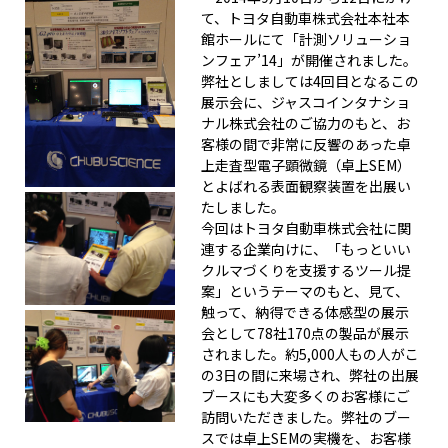
て、トヨタ自動車株式会社本社本
館ホールにて「計測ソリューショ
ンフェア’14」が開催されました。
弊社としましては4回目となるこの
展示会に、ジャスコインタナショ
ナル株式会社のご協力のもと、お
客様の間で非常に反響のあった卓
上走査型電子顕微鏡（卓上SEM）
とよばれる表面観察装置を出展い
たしました。
今回はトヨタ自動車株式会社に関
連する企業向けに、「もっといい
クルマづくりを支援するツール提
案」というテーマのもと、見て、
触って、納得できる体感型の展示
会として78社170点の製品が展示
されました。約5,000人もの人がこ
の3日の間に来場され、弊社の出展
ブースにも大変多くのお客様にご
訪問いただきました。弊社のブー
スでは卓上SEMの実機を、お客様