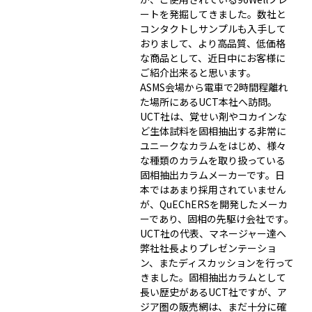
ートを発掘してきました。数社と
コンタクトしサンプルも入手して
おりまして、より高品質、低価格
な商品として、近日中にお客様に
ご紹介出来ると思います。
ASMS会場から電車で2時間程離れ
た場所にあるUCT本社へ訪問。
UCT社は、覚せい剤やコカインな
ど生体試料を固相抽出する非常に
ユニークなカラムをはじめ、様々
な種類のカラムを取り扱っている
固相抽出カラムメーカーです。日
本ではあまり採用されていません
が、QuEChERSを開発したメーカ
ーであり、固相の先駆け会社です。
UCT社の代表、マネージャー達へ
弊社社長よりプレゼンテーショ
ン、またディスカッションを行って
きました。固相抽出カラムとして
長い歴史があるUCT社ですが、ア
ジア圏の販売網は、まだ十分に確