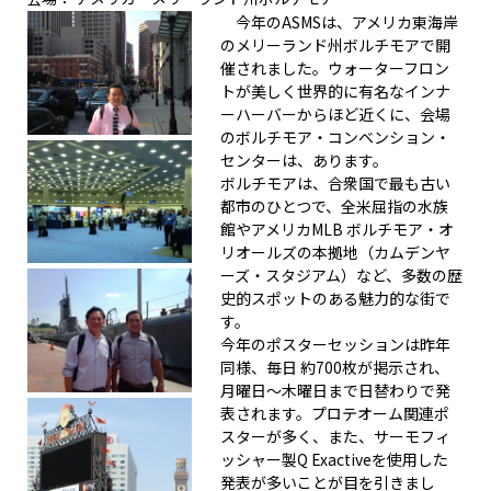
今年のASMSは、アメリカ東海岸
のメリーランド州ボルチモアで開
催されました。ウォーターフロン
トが美しく世界的に有名なインナ
ーハーバーからほど近くに、会場
のボルチモア・コンベンション・
センターは、あります。
ボルチモアは、合衆国で最も古い
都市のひとつで、全米屈指の水族
館やアメリカMLB ボルチモア・オ
リオールズの本拠地（カムデンヤ
ーズ・スタジアム）など、多数の歴
史的スポットのある魅力的な街で
す。
今年のポスターセッションは昨年
同様、毎日 約700枚が掲示され、
月曜日～木曜日まで日替わりで発
表されます。プロテオーム関連ポ
スターが多く、また、サーモフィ
ッシャー製Q Exactiveを使用した
発表が多いことが目を引きまし