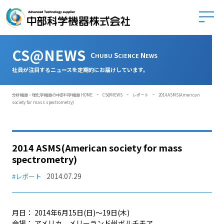
中部科学
CS@NEWS
C
S
N
HUBU
CIENCE
EWS
社員が注目するニュースを定期的にお届けしています。
-
-
-
分析機器・理化学機器の中部科学機器 HOME
CS@NEWS
レポート
2014 ASMS(American
society for mass spectrometry)
2014 ASMS(American society for mass
spectrometry)
2014.07.29
#レポート
月日： 2014年6月15日(日)～19日(木)
会場： アメリカ メリーランド州ボルチモア