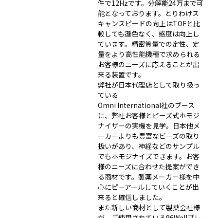
件で12Hzです。分解能24万まで可
能となっております。とりわけス
キャンスピードの向上はTOFと比
較しても遜色なく、感度は向上し
ています。精密質量での定性、定
量をより高性能機種で求められる
お客様のニーズに応えることが出
来る装置です。
弊社が日本代理店として取り扱っ
ている
Omni International社のブース
に、弊社お客様とビーズ式ホモジ
ナイザーの実機を見学。日本他メ
ーカーよりも豊富なビーズの取り
扱いがあり、神経などのサンプル
でもホモジナイズできます。お客
様のニーズに合わせた提案ができ
る商材です。製薬メーカー様を中
心にピーアールしていくことが出
来ると確信しました。
また新しい商材として製薬会社様
が、ご使用されている96Wellプレ