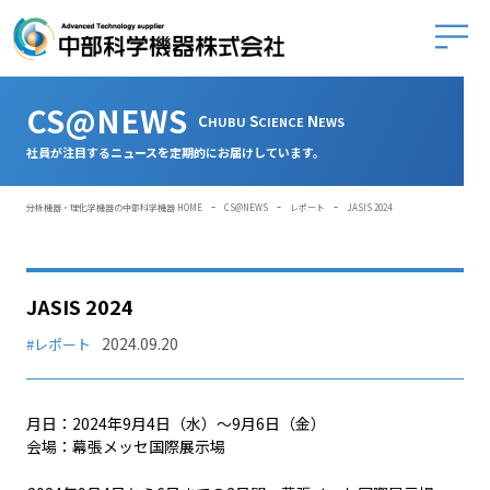
中部科学
CS@NEWS
C
S
N
HUBU
CIENCE
EWS
社員が注目するニュースを定期的にお届けしています。
-
-
-
分析機器・理化学機器の中部科学機器 HOME
CS@NEWS
レポート
JASIS 2024
JASIS 2024
2024.09.20
#レポート
月日：2024年9月4日（水）～9月6日（金）
会場：幕張メッセ国際展示場