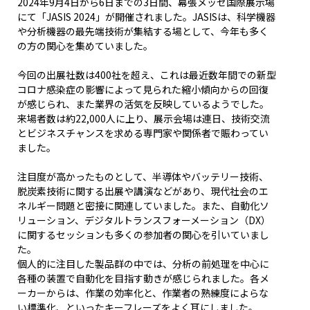
2024年9月4日から6日までの3日間、幕張メッセ国際展示場
にて「JASIS 2024」が開催されました。JASISは、科学機器
や分析機器の最先端技術が集結する場として、今年も多く
の方の関心を集めていました。
今回の出展社数は400社を超え、これは最近数年間での新型
コロナ感染症の影響によって見られた縮小傾向からの回復
が感じられ、また業界の活気を反映しているようでした。
来場者数は約22,000人に上り、展示会場は連日、技術交流
とビジネスチャンスを求める専門家や関係者で賑わってい
ました。
注目度が高かったものとして、半導体やバッテリー技術、
脱炭素技術に関する出展や講演などがあり、現代社会のエ
ネルギー問題と密接に関連していました。また、自動化ソ
リューション、デジタルトランスフォーメーション（DX）
に関するセッションも多くの参加者の関心を引いていまし
た。
個人的に注目した製品群の中では、分析の前処理を中心に
各種の装置で自動化を目指す動きが感じられました。各メ
ーカーからは、作業の効率化と、作業者の熟練度によらな
い標準化、といったキーフレーズをよく耳にしました。