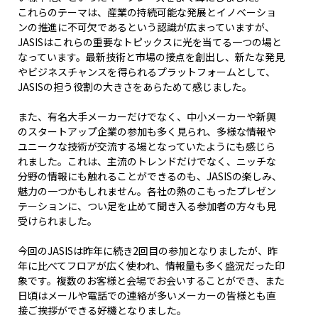
これらのテーマは、産業の持続可能な発展とイノベーショ
ンの推進に不可欠であるという認識が広まっていますが、
JASISはこれらの重要なトピックスに光を当てる一つの場と
なっています。最新技術と市場の接点を創出し、新たな発見
やビジネスチャンスを得られるプラットフォームとして、
JASISの担う役割の大きさをあらためて感じました。
また、有名大手メーカーだけでなく、中小メーカーや新興
のスタートアップ企業の参加も多く見られ、多様な情報や
ユニークな技術が交流する場となっていたようにも感じら
れました。これは、主流のトレンドだけでなく、ニッチな
分野の情報にも触れることができるのも、JASISの楽しみ、
魅力の一つかもしれません。各社の熱のこもったプレゼン
テーションに、つい足を止めて聞き入る参加者の方々も見
受けられました。
今回のJASISは昨年に続き2回目の参加となりましたが、昨
年に比べてフロアが広く使われ、情報量も多く盛況だった印
象です。複数のお客様と会場でお会いすることができ、また
日頃はメールや電話での連絡が多いメーカーの皆様とも直
接ご挨拶ができる好機となりました。