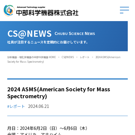
中部科学
CS@NEWS
C
S
N
HUBU
CIENCE
EWS
社員が注目するニュースを定期的にお届けしています。
-
-
-
分析機器・理化学機器の中部科学機器 HOME
CS@NEWS
レポート
2024 ASMS(American
Society for Mass Spectrometry)
2024 ASMS(American Society for Mass
Spectrometry)
2024.06.21
#レポート
月日：2024年6月2日（日）～6月6日（木）
会場：アメリカ アナハイム