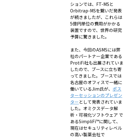
ションでは、FT-MSと
Orbitrap-MSを繋いだ発表
が続きましたが、これらは
5億円単位の費用がかかる
装置ですので、世界の研究
予算に驚きました。
また、今回のASMSには弊
社のパートナー企業である
ProtiFi社も出展されていま
したので、ブースに立ち寄
ってきました。ブースでは
名古屋のオフィスで一緒に
働いているJim氏が、
ポス
ターセッションのプレゼン
ター
として発表されていま
した。オミクスデータ解
析・可視化ソフトウェア で
あるSimpliFi™に関して、
現在はセキュリティレベル
の高い製薬会社で