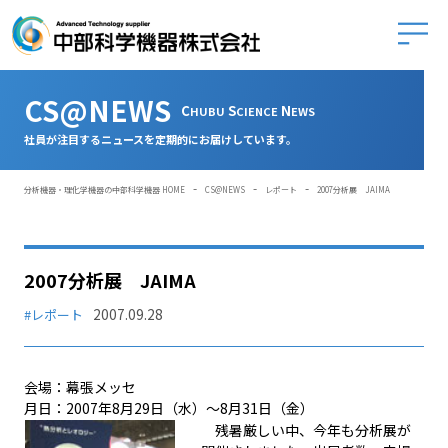
中部科学
CS@NEWS
C
S
N
HUBU
CIENCE
EWS
社員が注目するニュースを定期的にお届けしています。
-
-
-
分析機器・理化学機器の中部科学機器 HOME
CS@NEWS
レポート
2007分析展 JAIMA
2007分析展 JAIMA
2007.09.28
#レポート
会場：幕張メッセ
月日：2007年8月29日（水）～8月31日（金）
残暑厳しい中、今年も分析展が