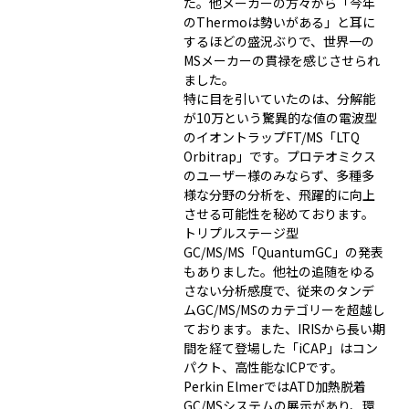
た。他メーカーの方々から「今年
のThermoは勢いがある」と耳に
するほどの盛況ぶりで、世界一の
MSメーカーの貫禄を感じさせられ
ました。
特に目を引いていたのは、分解能
が10万という驚異的な値の電波型
のイオントラップFT/MS「LTQ
Orbitrap」です。プロテオミクス
のユーザー様のみならず、多種多
様な分野の分析を、飛躍的に向上
させる可能性を秘めております。
トリプルステージ型
GC/MS/MS「QuantumGC」の発表
もありました。他社の追随をゆる
さない分析感度で、従来のタンデ
ムGC/MS/MSのカテゴリーを超越し
ております。また、IRISから長い期
間を経て登場した「iCAP」はコン
パクト、高性能なICPです。
Perkin ElmerではATD加熱脱着
GC/MSシステムの展示があり、環