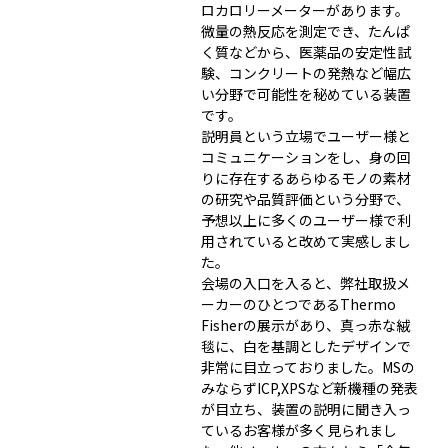
ロカロリーメーターがあります。
微量の熱反応を測定でき、たんぱ
く質などから、医薬品の安定性試
験、コンクリートの発熱など幅広
い分野で可能性を秘めている装置
です。
説明員という立場でユーザー様と
コミュニケーションをし、身の回
りに存在するあらゆるモノの素材
の研究や品質評価という分野で、
予想以上に多くのユーザー様で利
用されていると改めて実感しまし
た。
会場の入口を入ると、弊社取扱メ
ーカーのひとつであるThermo
Fisherの展示があり、真っ赤な絨
毯に、白を基調としたデザインで
非常に目立っておりました。MSの
みならずICP,XPSなど新機種の発表
が目立ち、装置の説明に聞き入っ
ているお客様が多く見られまし