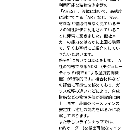
利用可能な粘弾性測定器の
「ARES」、液体において、高感度
に測定できる「AR」など、食品、
材料など普段何気なく見ているモ
ノの物性評価に利用されているこ
とに非常に驚きました。他社メー
カーの能力をはるかに上回る装置
で、早くお客様にご紹介をしてい
きたいと思います。
熱分析においてはDSCを初め、TA
社の特徴であるMDSC（モジュレー
ティッド(特許)による温度変調機
能）が特徴的です。複合材料など
の評価に可能性を秘めており、ガ
ラス転移の違いなどにより、合成
樹脂などの物性評価が飛躍的に向
上します。装置のベースラインの
安定性は他社の能力をはるかに凌
駕しております。
また新しいラインナップでは、
(nWオーダー)を検出可能なマイク