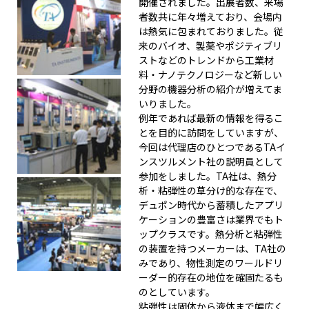
開催されました。出展者数、来場
者数共に年々増えており、会場内
は熱気に包まれておりました。従
来のバイオ、製薬やポジティブリ
ストなどのトレンドから工業材
料・ナノテクノロジーなど新しい
分野の機器分析の紹介が増えてま
いりました。
例年であれば最新の情報を得るこ
とを目的に訪問をしていますが、
今回は代理店のひとつであるTAイ
ンスツルメント社の説明員として
参加をしました。TA社は、熱分
析・粘弾性の草分け的な存在で、
デュポン時代から蓄積したアプリ
ケーションの豊富さは業界でもト
ップクラスです。熱分析と粘弾性
の装置を持つメーカーは、TA社の
みであり、物性測定のワールドリ
ーダー的存在の地位を確固たるも
のとしています。
粘弾性は固体から液体まで幅広く