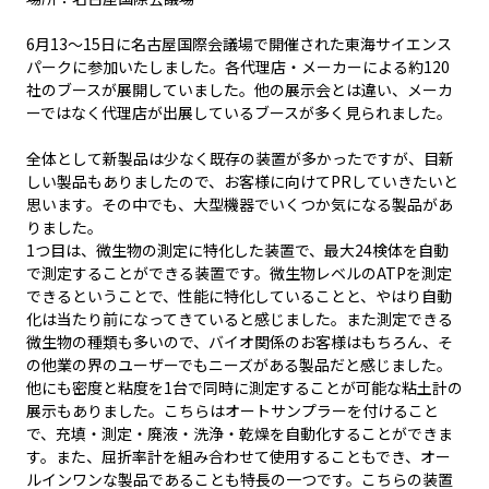
6月13～15日に名古屋国際会議場で開催された東海サイエンス
パークに参加いたしました。各代理店・メーカーによる約120
社のブースが展開していました。他の展示会とは違い、メーカ
ーではなく代理店が出展しているブースが多く見られました。
全体として新製品は少なく既存の装置が多かったですが、目新
しい製品もありましたので、お客様に向けてPRしていきたいと
思います。その中でも、大型機器でいくつか気になる製品があ
りました。
1つ目は、微生物の測定に特化した装置で、最大24検体を自動
で測定することができる装置です。微生物レベルのATPを測定
できるということで、性能に特化していることと、やはり自動
化は当たり前になってきていると感じました。また測定できる
微生物の種類も多いので、バイオ関係のお客様はもちろん、そ
の他業の界のユーザーでもニーズがある製品だと感じました。
他にも密度と粘度を1台で同時に測定することが可能な粘土計の
展示もありました。こちらはオートサンプラーを付けること
で、充填・測定・廃液・洗浄・乾燥を自動化することができま
す。また、屈折率計を組み合わせて使用することもでき、オー
ルインワンな製品であることも特長の一つです。こちらの装置