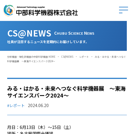
中部科学
CS@NEWS
C
S
N
HUBU
CIENCE
EWS
社員が注目するニュースを定期的にお届けしています。
-
-
-
分析機器・理化学機器の中部科学機器 HOME
CS@NEWS
レポート
みる・はかる・未来へつなぐ
科学機器展 ～東海サイエンスパーク2024～
みる・はかる・未来へつなぐ科学機器展 ～東海
サイエンスパーク2024～
2024.06.20
#レポート
月日：6月13日（木）～15日（土）
場所：名古屋国際会議場