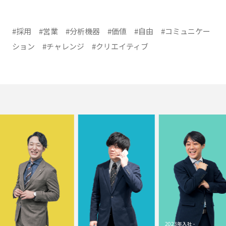
#採用
#営業
#分析機器
#価値
#自由
#コミュニケー
ション
#チャレンジ
#クリエイティブ
2023年入社 -