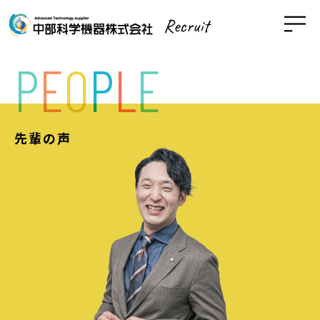
P
E
O
P
L
E
先輩の声