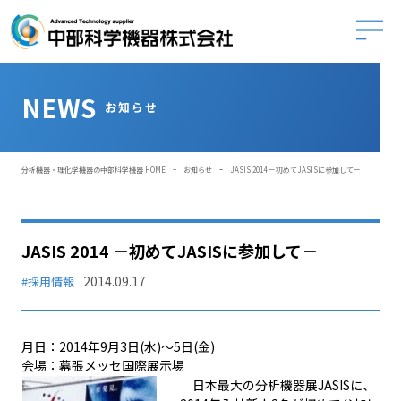
中部科学
NEWS
お知らせ
-
-
分析機器・理化学機器の中部科学機器 HOME
お知らせ
JASIS 2014 －初めてJASISに参加して－
JASIS 2014 －初めてJASISに参加して－
2014.09.17
#採用情報
月日：2014年9月3日(水)～5日(金)
会場：幕張メッセ国際展示場
日本最大の分析機器展JASISに、