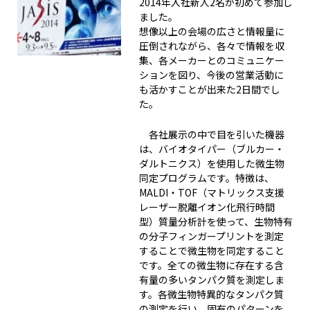
2014年入社新人2名が初めて参加し
ました。
想像以上の会場の広さと情報量に
圧倒されながら、各々で情報を収
集、各メーカーとのコミュニケー
ションを図り、今後の営業活動に
も活かすことが出来た2日間でし
た。
各社展示の中で目を引いた機器
は、バイオタイパー（ブルカー・
ダルトニクス）を使用した微生物
同定プログラムです。特徴は、
MALDI・TOF（マトリックス支援
レーザー脱離イオン化飛行時間
型）質量分析計を使って、生物特有
の分子フィンガープリントを測定
することで微生物を同定すること
です。全ての微生物に存在する含
有量の多いタンパク質を測定しま
す。各微生物特異的なタンパク質
の測定を行い、固有のパターンを