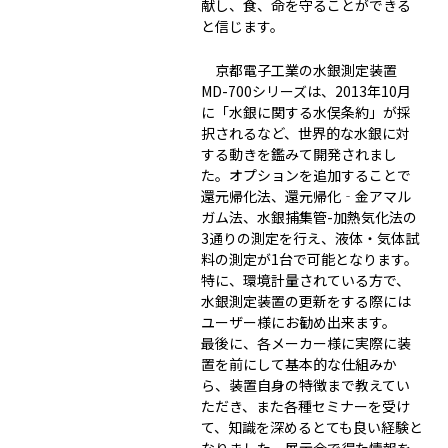
献し、食、命を守ることができる
と信じます。
京都電子工業の水銀測定装置
MD-700シリーズは、2013年10月
に「水銀に関する水俣条約」が採
択されるなど、世界的な水銀に対
する動きを鑑みて開発されまし
た。オプションを追加することで
還元帰化法、還元帰化‐金アマル
ガム法、水銀捕集管-加熱気化法の
3通りの測定を行え、液体・気体試
料の測定が1台で可能となります。
特に、環境計量されている方で、
水銀測定装置の更新をする際には
ユーザー様にお勧め出来ます。
最後に、各メーカー様に実際に装
置を前にして基本的な仕組みか
ら、装置自身の特徴まで教えてい
ただき、また各種セミナーを受け
て、知識を深めるとても良い経験と