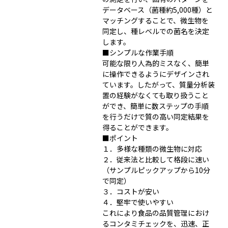
データベース（菌種約5,000種）と
マッチングすることで、微生物を
同定し、種レベルでの菌名を決定
します。
■シンプルな作業手順
可能な限り人為的ミスなく、簡単
に操作できるようにデザインされ
ています。したがって、質量分析装
置の経験がなくても取り扱うこと
ができ、簡単に数ステップの手順
を行うだけで質の高い同定結果を
得ることができます。
■ポイント
１．多様な種類の微生物に対応
２．従来法と比較して格段に速い
（サンプルピックアップから10分
で同定）
３．コストが安い
４．堅牢で使いやすい
これにより食品の品質管理におけ
るコンタミチェックを、迅速、正