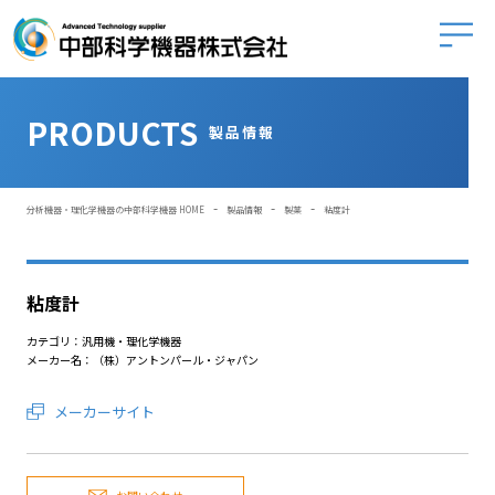
中部科学
PRODUCTS
製品情報
-
-
-
分析機器・理化学機器の中部科学機器 HOME
製品情報
製薬
粘度計
粘度計
カテゴリ：汎用機・理化学機器
メーカー名：（株）アントンパール・ジャパン
メーカーサイト