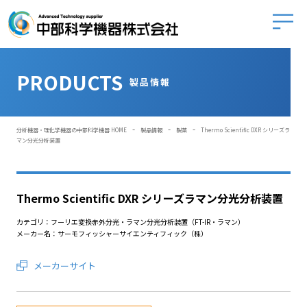
中部科学
PRODUCTS
製品情報
-
-
-
分析機器・理化学機器の中部科学機器 HOME
製品情報
製薬
Thermo Scientific DXR シリーズラ
マン分光分析装置
Thermo Scientific DXR シリーズラマン分光分析装置
カテゴリ：フーリエ変換赤外分光・ラマン分光分析装置（FT-IR・ラマン）
メーカー名：サーモフィッシャーサイエンティフィック（株）
メーカーサイト