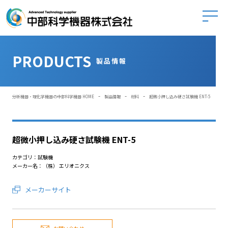
中部科学
PRODUCTS
製品情報
-
-
-
分析機器・理化学機器の中部科学機器 HOME
製品情報
材料
超微小押し込み硬さ試験機 ENT-5
超微小押し込み硬さ試験機 ENT-5
カテゴリ：試験機
メーカー名：（株） エリオニクス
メーカーサイト