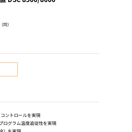
（同）
n のコントロールを実現
プログラム温度追従性を実現
冷）を実現