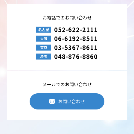
取得し取り扱います。
●業務、取引を遂行するために必要な場合
●中部科学機器が取り扱う商品、サービス等のご案内
●ご依頼事項の対応、または業務上のご連絡
お電話でのお問い合わせ
●採用選考での使用
●その他、事前にご同意を頂いた目的事項
052-622-2111
名古屋
06-6192-8511
個人情報の安全管理
大阪
中部科学機器は、個人情報への不正アクセス・紛失・破損・改ざん・
03-5367-8611
東京
漏えいなどを防止するため、セキュリティシステムの維持・管理体制
の整備・従業員教育の徹底などの必要な措置を行い個人情報の管理を
048-876-8860
埼玉
行います。
個人情報の第三者提供
中部科学機器は、個人情報を適切に管理し、次のいずれかに該当する
場合を除き、個人データを第三者に開示しません。
メールでのお問い合わせ
●法令に基づく場合
●本人の同意が困難で、人の生命、身体、財産の保護に必要な場合
●事業承継、共同利用など
お問い合わせ
Cookieの使用について
Cookieとは、訪問したWebサイトの訪問履歴などの情報を一時的に記
憶させる機能です。中部科学機器は、Webサイトのアクセス性・利便
性を向上させる目的で、Cookieを使用し閲覧状況などの情報を収集す
る場合がありますが、利用者個人を特定・追跡するものではありませ
ん。