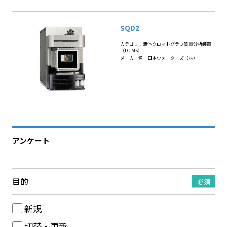
SQD2
カテゴリ：液体クロマトグラフ質量分析装置
（LC-MS）
メーカー名：日本ウォーターズ（株）
アンケート
目的
必須
新規
切替・更新