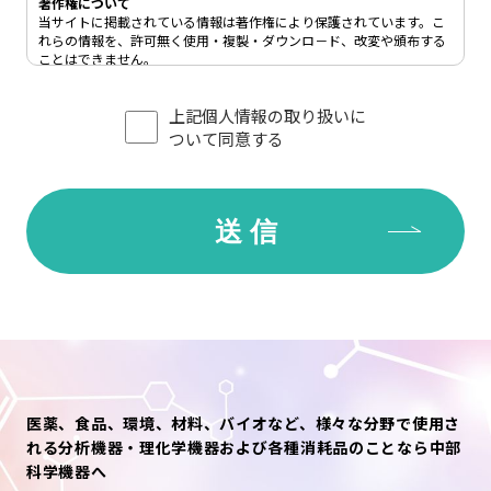
著作権について
当サイトに掲載されている情報は著作権により保護されています。こ
れらの情報を、許可無く使用・複製・ダウンロ－ド、改変や頒布する
ことはできません。
リンクについて
上記個人情報の取り扱いに
当サイトへのリンクをご希望の方は、
問い合わせ窓口
までご連絡下さ
い。
ついて同意する
禁止事項について
当サイト上をご利用されるにあたり、次の行為を禁止します。
●第三者または中部科学機器の財産もしくはプライバシー等を侵害す
る行為、または侵害する恐れのある行為。なお、当サイト上の個人情
報を利用する行為を含みます。
●公序良俗に反する行為、またはその恐れのある行為。
●他人の電子メールアドレスもしくはその他の個人情報を登録、送信
する行為、または他人に成りすます行為。
●中部科学機器の名誉または信用を毀損する行為。
●コンピューターウィルス等の有害なプログラムを使用もしくは提供
し、またはその恐れのある行為。
●法令、条例に違反する行為、または違反する恐れのある行為。
●その他、中部科学機器が随時不適切と判断した行為。
医薬、食品、環境、材料、バイオなど、様々な分野で使用さ
個人情報の利用目的について
れる分析機器・理化学機器および各種消耗品のことなら中部
中部科学機器では、あらかじめご本人の同意を得た場合、および法令
科学機器へ
により例外とされる場合を除き、下記目的の範囲内でのみ個人情報を