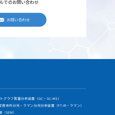
ルでのお問い合わせ
セキュリティシステムの維
お問い合わせ
三者に開示しません。
学機器は、Webサイトのアク
ますが、利用者個人を特定・
使用し、個人情報の安全確保
トグラフ質量分析装置（GC・GC-MS）
変換赤外分光・ラマン分光分析装置（FT-IR・ラマン）
に、本ポリシーの内容を適
鏡（SEM）