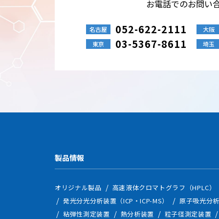
お電話でのお問い
個人情報の安全管理
中部科学機器は、個人情報
052-622-2111
持・管理体制の整備・従業
名古屋
大阪
03-5367-8611
東京
埼玉
個人情報の第三者提供
中部科学機器は、個人情報
●法令に基づく場合
●本人の同意が困難で、人
●事業承継、共同利用など
Cookieの使用について
Cookieとは、訪問した
セス性・利便性を向上させ
追跡するものではありませ
SSL（暗号化通信）の利用
製品情報
SSLとは、インターネッ
に努めています。
オリジナル製品
高速液体クロマトグラフ（HPLC）
法令、規範の遵守と見直し
発光分光分析装置（ICP・ICP-MS）
原子吸光分析
中部科学機器は、保有する
粘弾性測定装置
熱分析装置
粒子径測定装置
宜見直し、その改善に努め