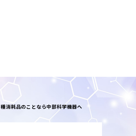
のある行為。なお、当サイ
すます行為。
為。
き、下記目的の範囲内での
各種消耗品のことなら中部科学機器へ