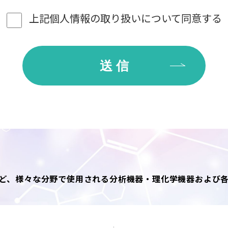
望の方は、
問い合わせ窓口
までご連絡下さい。
上記個人情報の取り扱いに
ついて同意する
にあたり、次の行為を禁止します。
器の財産もしくはプライバシー等を侵害する行為、または侵害する恐れ
行為を含みます。
またはその恐れのある行為。
スもしくはその他の個人情報を登録、送信する行為、または他人に成り
は信用を毀損する行為。
等の有害なプログラムを使用もしくは提供し、またはその恐れのある行
為、または違反する恐れのある行為。
随時不適切と判断した行為。
て
じめご本人の同意を得た場合、および法令により例外とされる場合を除
います。
めに必要な場合
ど、様々な分野で使用される分析機器・理化学機器および
商品、サービス等のご案内
は業務上のご連絡
頂いた目的事項