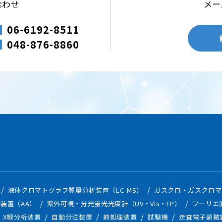
合わせ
メー
への不正アクセス・紛失・破損・改ざん・漏えいなどを防止するため、
06-6192-8511
員教育の徹底などの必要な措置を行い個人情報の管理を行います。
048-876-8860
を適切に管理し、次のいずれかに該当する場合を除き、個人データを第
の生命、身体、財産の保護に必要な場合
Webサイトの訪問履歴などの情報を一時的に記憶させる機能です。中部科
る目的で、Cookieを使用し閲覧状況などの情報を収集する場合があり
ん。
について
ト上でデータを暗号化して送受信する仕組みです。本サイトでは、SSLを
液体クロマトグラフ質量分析装置（LC-MS）
ガスクロ・ガスクロマ
装置（AA）
紫外可視・分光蛍光光度計（UV・Vis・FP）
フーリエ
個人情報に関して適用される日本の法令、その他規範を遵守するととも
X線分析装置
自動分注装置
前処理装置
試験機
走査電子顕微
ます。