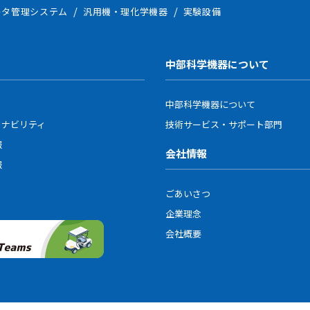
ータ管理システム
汎用機・理化学機器
実験設備
更および通知
シーポリシーの内容を、事前に予告なく変更する場合があります。変更
、本サイトに掲載した時点から効力を生じるものとします。
中部科学機器について
中部科学機器について
ィナビリティ
技術サービス・サポート部門
報
会社情報
報
ごあいさつ
企業理念
会社概要