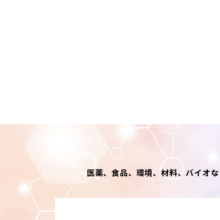
リンクについて
当サイトへのリンクをご希
禁止事項について
当サイト上をご利用される
●第三者または中部科学機
ト上の個人情報を利用する
●公序良俗に反する行為、
●他人の電子メールアドレ
●中部科学機器の名誉また
●コンピューターウィルス
●法令、条例に違反する行
●その他、中部科学機器が
個人情報の利用目的につい
中部科学機器では、あらか
み個人情報を取得し取り扱
●業務、取引を遂行するた
医薬、食品、環境、材料、バイオな
●中部科学機器が取り扱う
●ご依頼事項の対応、また
●採用選考での使用
●その他、事前にご同意を