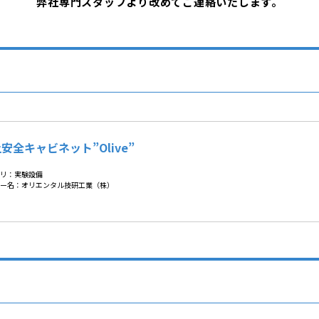
弊社専門スタッフより改めてご連絡いたします。
安全キャビネット”Olive”
リ：実験設備
ー名：オリエンタル技研工業（株）