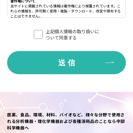
著作権について
当サイトに掲載されている情報は著作権により保護されています。こ
れらの情報を、許可無く使用・複製・ダウンロ－ド、改変や頒布する
ことはできません。
リンクについて
上記個人情報の取り扱いに
当サイトへのリンクをご希望の方は、
問い合わせ窓口
までご連絡下さ
い。
ついて同意する
禁止事項について
当サイト上をご利用されるにあたり、次の行為を禁止します。
●第三者または中部科学機器の財産もしくはプライバシー等を侵害す
る行為、または侵害する恐れのある行為。なお、当サイト上の個人情
報を利用する行為を含みます。
●公序良俗に反する行為、またはその恐れのある行為。
●他人の電子メールアドレスもしくはその他の個人情報を登録、送信
する行為、または他人に成りすます行為。
●中部科学機器の名誉または信用を毀損する行為。
●コンピューターウィルス等の有害なプログラムを使用もしくは提供
し、またはその恐れのある行為。
●法令、条例に違反する行為、または違反する恐れのある行為。
●その他、中部科学機器が随時不適切と判断した行為。
医薬、食品、環境、材料、バイオなど、様々な分野で使用さ
個人情報の利用目的について
れる分析機器・理化学機器および各種消耗品のことなら中部
中部科学機器では、あらかじめご本人の同意を得た場合、および法令
科学機器へ
により例外とされる場合を除き、下記目的の範囲内でのみ個人情報を