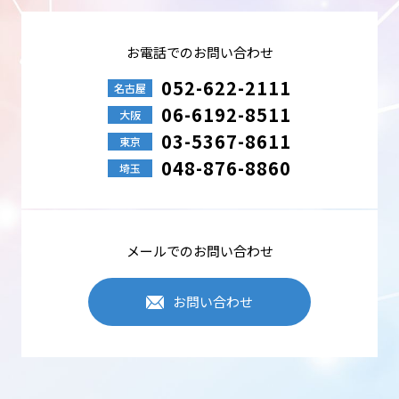
取得し取り扱います。
●業務、取引を遂行するために必要な場合
●中部科学機器が取り扱う商品、サービス等のご案内
●ご依頼事項の対応、または業務上のご連絡
お電話でのお問い合わせ
●採用選考での使用
●その他、事前にご同意を頂いた目的事項
052-622-2111
名古屋
06-6192-8511
個人情報の安全管理
大阪
中部科学機器は、個人情報への不正アクセス・紛失・破損・改ざん・
03-5367-8611
東京
漏えいなどを防止するため、セキュリティシステムの維持・管理体制
の整備・従業員教育の徹底などの必要な措置を行い個人情報の管理を
048-876-8860
埼玉
行います。
個人情報の第三者提供
中部科学機器は、個人情報を適切に管理し、次のいずれかに該当する
場合を除き、個人データを第三者に開示しません。
メールでのお問い合わせ
●法令に基づく場合
●本人の同意が困難で、人の生命、身体、財産の保護に必要な場合
●事業承継、共同利用など
お問い合わせ
Cookieの使用について
Cookieとは、訪問したWebサイトの訪問履歴などの情報を一時的に記
憶させる機能です。中部科学機器は、Webサイトのアクセス性・利便
性を向上させる目的で、Cookieを使用し閲覧状況などの情報を収集す
る場合がありますが、利用者個人を特定・追跡するものではありませ
ん。