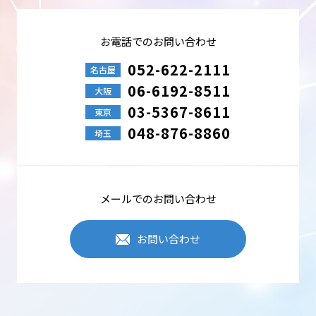
取得し取り扱います。
●業務、取引を遂行するために必要な場合
●中部科学機器が取り扱う商品、サービス等のご案内
●ご依頼事項の対応、または業務上のご連絡
お電話でのお問い合わせ
●採用選考での使用
●その他、事前にご同意を頂いた目的事項
052-622-2111
名古屋
06-6192-8511
個人情報の安全管理
大阪
中部科学機器は、個人情報への不正アクセス・紛失・破損・改ざん・
03-5367-8611
東京
漏えいなどを防止するため、セキュリティシステムの維持・管理体制
の整備・従業員教育の徹底などの必要な措置を行い個人情報の管理を
048-876-8860
埼玉
行います。
個人情報の第三者提供
中部科学機器は、個人情報を適切に管理し、次のいずれかに該当する
場合を除き、個人データを第三者に開示しません。
メールでのお問い合わせ
●法令に基づく場合
●本人の同意が困難で、人の生命、身体、財産の保護に必要な場合
●事業承継、共同利用など
お問い合わせ
Cookieの使用について
Cookieとは、訪問したWebサイトの訪問履歴などの情報を一時的に記
憶させる機能です。中部科学機器は、Webサイトのアクセス性・利便
性を向上させる目的で、Cookieを使用し閲覧状況などの情報を収集す
る場合がありますが、利用者個人を特定・追跡するものではありませ
ん。