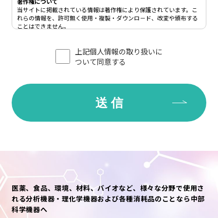
著作権について
当サイトに掲載されている情報は著作権により保護されています。こ
れらの情報を、許可無く使用・複製・ダウンロ－ド、改変や頒布する
ことはできません。
リンクについて
上記個人情報の取り扱いに
当サイトへのリンクをご希望の方は、
問い合わせ窓口
までご連絡下さ
い。
ついて同意する
禁止事項について
当サイト上をご利用されるにあたり、次の行為を禁止します。
●第三者または中部科学機器の財産もしくはプライバシー等を侵害す
る行為、または侵害する恐れのある行為。なお、当サイト上の個人情
報を利用する行為を含みます。
●公序良俗に反する行為、またはその恐れのある行為。
●他人の電子メールアドレスもしくはその他の個人情報を登録、送信
する行為、または他人に成りすます行為。
●中部科学機器の名誉または信用を毀損する行為。
●コンピューターウィルス等の有害なプログラムを使用もしくは提供
し、またはその恐れのある行為。
●法令、条例に違反する行為、または違反する恐れのある行為。
●その他、中部科学機器が随時不適切と判断した行為。
医薬、食品、環境、材料、バイオなど、様々な分野で使用さ
個人情報の利用目的について
れる分析機器・理化学機器および各種消耗品のことなら中部
中部科学機器では、あらかじめご本人の同意を得た場合、および法令
科学機器へ
により例外とされる場合を除き、下記目的の範囲内でのみ個人情報を