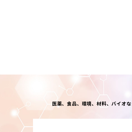
リンクについて
当サイトへのリンクをご希
禁止事項について
当サイト上をご利用される
●第三者または中部科学機
ト上の個人情報を利用する
●公序良俗に反する行為、
●他人の電子メールアドレ
●中部科学機器の名誉また
●コンピューターウィルス
●法令、条例に違反する行
●その他、中部科学機器が
個人情報の利用目的につい
中部科学機器では、あらか
み個人情報を取得し取り扱
●業務、取引を遂行するた
医薬、食品、環境、材料、バイオな
●中部科学機器が取り扱う
●ご依頼事項の対応、また
●採用選考での使用
●その他、事前にご同意を