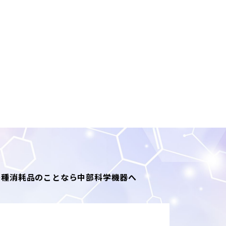
のある行為。なお、当サイ
すます行為。
為。
き、下記目的の範囲内での
各種消耗品のことなら中部科学機器へ