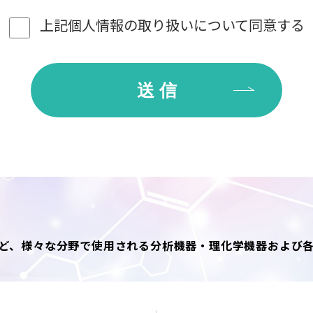
望の方は、
問い合わせ窓口
までご連絡下さい。
上記個人情報の取り扱いに
ついて同意する
にあたり、次の行為を禁止します。
器の財産もしくはプライバシー等を侵害する行為、または侵害する恐れ
行為を含みます。
またはその恐れのある行為。
スもしくはその他の個人情報を登録、送信する行為、または他人に成り
は信用を毀損する行為。
等の有害なプログラムを使用もしくは提供し、またはその恐れのある行
為、または違反する恐れのある行為。
随時不適切と判断した行為。
て
じめご本人の同意を得た場合、および法令により例外とされる場合を除
います。
めに必要な場合
ど、様々な分野で使用される分析機器・理化学機器および
商品、サービス等のご案内
は業務上のご連絡
頂いた目的事項