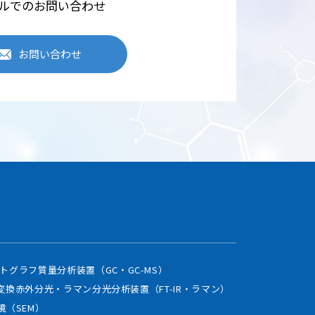
ルでのお問い合わせ
セキュリティシステムの維
お問い合わせ
三者に開示しません。
学機器は、Webサイトのアク
ますが、利用者個人を特定・
使用し、個人情報の安全確保
トグラフ質量分析装置（GC・GC-MS）
変換赤外分光・ラマン分光分析装置（FT-IR・ラマン）
に、本ポリシーの内容を適
鏡（SEM）