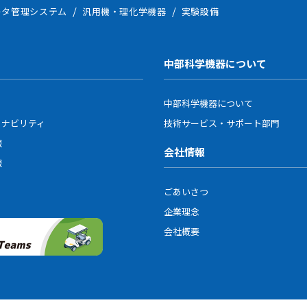
ータ管理システム
汎用機・理化学機器
実験設備
更および通知
シーポリシーの内容を、事前に予告なく変更する場合があります。変更
、本サイトに掲載した時点から効力を生じるものとします。
中部科学機器について
中部科学機器について
ィナビリティ
技術サービス・サポート部門
報
会社情報
報
ごあいさつ
企業理念
会社概要