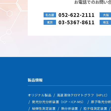
お電話でのお問い
個人情報の安全管理
中部科学機器は、個人情報
052-622-2111
持・管理体制の整備・従業
名古屋
大阪
03-5367-8611
東京
埼玉
個人情報の第三者提供
中部科学機器は、個人情報
●法令に基づく場合
●本人の同意が困難で、人
●事業承継、共同利用など
Cookieの使用について
Cookieとは、訪問した
セス性・利便性を向上させ
追跡するものではありませ
SSL（暗号化通信）の利用
製品情報
SSLとは、インターネッ
に努めています。
オリジナル製品
高速液体クロマトグラフ（HPLC）
法令、規範の遵守と見直し
発光分光分析装置（ICP・ICP-MS）
原子吸光分析
中部科学機器は、保有する
粘弾性測定装置
熱分析装置
粒子径測定装置
宜見直し、その改善に努め