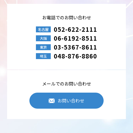
取得し取り扱います。
●業務、取引を遂行するために必要な場合
●中部科学機器が取り扱う商品、サービス等のご案内
●ご依頼事項の対応、または業務上のご連絡
お電話でのお問い合わせ
●採用選考での使用
●その他、事前にご同意を頂いた目的事項
052-622-2111
名古屋
06-6192-8511
個人情報の安全管理
大阪
中部科学機器は、個人情報への不正アクセス・紛失・破損・改ざん・
03-5367-8611
東京
漏えいなどを防止するため、セキュリティシステムの維持・管理体制
の整備・従業員教育の徹底などの必要な措置を行い個人情報の管理を
048-876-8860
埼玉
行います。
個人情報の第三者提供
中部科学機器は、個人情報を適切に管理し、次のいずれかに該当する
場合を除き、個人データを第三者に開示しません。
メールでのお問い合わせ
●法令に基づく場合
●本人の同意が困難で、人の生命、身体、財産の保護に必要な場合
●事業承継、共同利用など
お問い合わせ
Cookieの使用について
Cookieとは、訪問したWebサイトの訪問履歴などの情報を一時的に記
憶させる機能です。中部科学機器は、Webサイトのアクセス性・利便
性を向上させる目的で、Cookieを使用し閲覧状況などの情報を収集す
る場合がありますが、利用者個人を特定・追跡するものではありませ
ん。