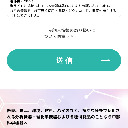
著作権について
当サイトに掲載されている情報は著作権により保護されています。こ
れらの情報を、許可無く使用・複製・ダウンロ－ド、改変や頒布する
ことはできません。
リンクについて
上記個人情報の取り扱いに
当サイトへのリンクをご希望の方は、
問い合わせ窓口
までご連絡下さ
い。
ついて同意する
禁止事項について
当サイト上をご利用されるにあたり、次の行為を禁止します。
●第三者または中部科学機器の財産もしくはプライバシー等を侵害す
る行為、または侵害する恐れのある行為。なお、当サイト上の個人情
報を利用する行為を含みます。
●公序良俗に反する行為、またはその恐れのある行為。
●他人の電子メールアドレスもしくはその他の個人情報を登録、送信
する行為、または他人に成りすます行為。
●中部科学機器の名誉または信用を毀損する行為。
●コンピューターウィルス等の有害なプログラムを使用もしくは提供
し、またはその恐れのある行為。
●法令、条例に違反する行為、または違反する恐れのある行為。
●その他、中部科学機器が随時不適切と判断した行為。
医薬、食品、環境、材料、バイオなど、様々な分野で使用さ
個人情報の利用目的について
れる分析機器・理化学機器および各種消耗品のことなら中部
中部科学機器では、あらかじめご本人の同意を得た場合、および法令
科学機器へ
により例外とされる場合を除き、下記目的の範囲内でのみ個人情報を