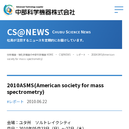
中部科学
CS@NEWS
C
S
N
HUBU
CIENCE
EWS
社員が注目するニュースを定期的にお届けしています。
-
-
-
分析機器・理化学機器の中部科学機器 HOME
CS@NEWS
レポート
2010ASMS(American
society for mass spectrometry)
2010ASMS(American society for mass
spectrometry)
2010.06.22
#レポート
会場：ユタ州 ソルトレイクシティ
月日：2010年05月23日（日）～27日（木）