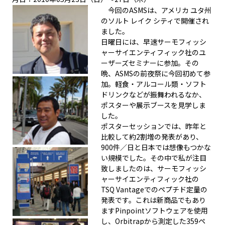
今回のASMSは、アメリカ ユタ州
のソルト レイク シティで開催され
ました。
日曜日には、早速サーモフィッシ
ャーサイエンティフィック社のユ
ーザーズセミナーに参加。その
晩、ASMSの前夜祭に今回初めて参
加。軽食・アルコール類・ソフト
ドリンクなどが振舞われるなか、
ポスターや展示ブースを見学しま
した。
ポスターセッションでは、昨年と
比較して約2割増の発表があり、
900件／日と日本では想像もつかな
い規模でした。その中で私が注目
致しましたのは、サーモフィッシ
ャーサイエンティフィック社の
TSQ Vantageでのペプチド定量の
発表です。これは新商品でもあり
ますPinpointソフトウェアを使用
し、Orbitrapから測定した359ペ