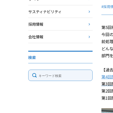
#採用
サスティナビリティ
採用情報
第5
今回
会社情報
前処
どん
部門
検索
【過
第4回
第3回
第2回
第1回