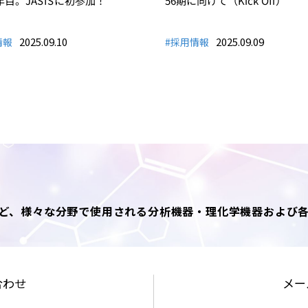
年目。JASISに初参加！
56期に向けて（Kick Off）
2025.09.10
2025.09.09
情報
#採用情報
ど、様々な分野で使用される分析機器・理化学機器および
合わせ
メー